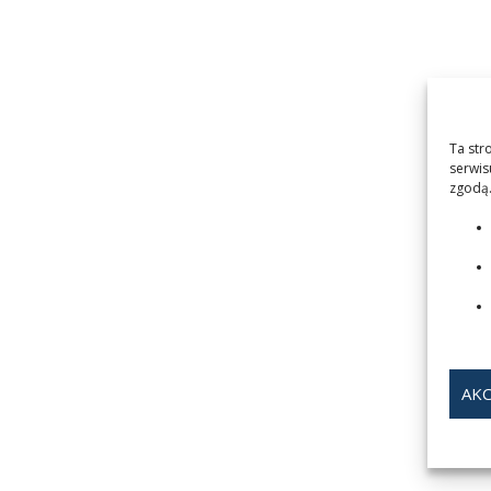
Ta str
serwis
zgodą.
AKC