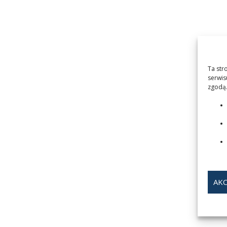
Ta str
serwis
zgodą.
AKC